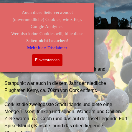
Direkt zum Seiteninhalt
Menü überspringen
Auch diese Seite verwendet
(unvermeidliche) Cookies, wie z.Bsp.
Google Analytics.
Wer also keine Cookies will, bitte diese
Irland 2024
Seiten
nicht besuchen!
Auf Tour
Mehr hier: Disclaimer
Irland 2024 Cork und Umgebung
Einverstanden
cork
Willkommen zu einer weiteren Reise nach Irland.
Startpunkt war auch in diesem Jahr der niedliche
Flughafen Kerry, ca. 70km von Cork entfernt.
Cork ist die zweitgösste Stadt Irlands und biete eine
Menge. Essen, trinken und sehen. Wandern und Chillen.
Ziele waren u.a.: Cobh (und das auf der Insel liegende Fort
Spike Island), Kinsale nund das oben liegende